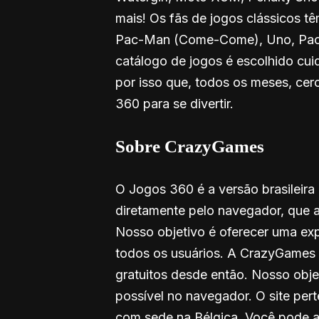
mais! Os fãs de jogos clássicos t
Pac-Man (Come-Come), Uno, Paciê
catálogo de jogos é escolhido cui
por isso que, todos os meses, ce
360 para se divertir.
Sobre CrazyGames
O Jogos 360 é a versão brasileira 
diretamente pelo navegador, que a
Nosso objetivo é oferecer uma expe
todos os usuários. A CrazyGames 
gratuitos desde então. Nosso obje
possível no navegador. O site pe
com sede na Bélgica. Você pode al