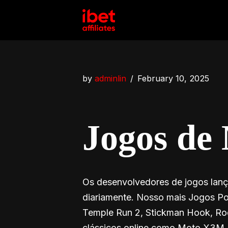
Skip
to
content
by
adminlin
February 10, 2025
Jogos de
Os desenvolvedores de jogos lanç
diariamente. Nosso mais Jogos Po
Temple Run 2, Stickman Hook, R
clássicos online como Moto X3M,