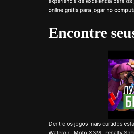
experiência de excelência para os
online grátis para jogar no computa
Encontre seus
Dentre os jogos mais curtidos es
Watergirl, Moto X3M, Penalty Shoo