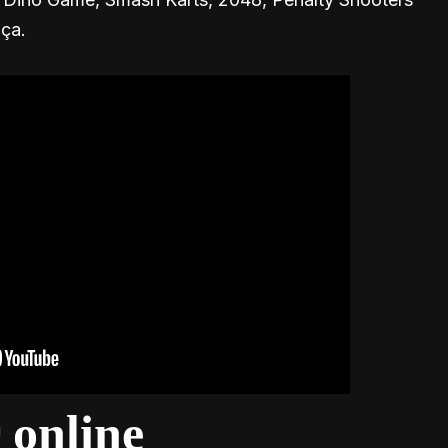
aça.
 online